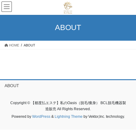
コ
ナ
ン
ビ
テ
ゲ
ン
ー
ABOUT
ツ
シ
へ
ョ
ス
ン
HOME
ABOUT
キ
に
ッ
移
プ
動
ABOUT
Copyright © 【都度払エステ】私のOasis（脱毛/痩身） BCL脱毛機器製
造販売 All Rights Reserved.
Powered by
WordPress
&
Lightning Theme
by Vektor,Inc. technology.