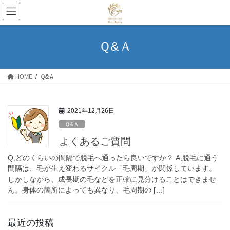
コ
ナ
ン
ビ
テ
ゲ
ン
ー
Ｑ&Ａ
ツ
シ
へ
ョ
ス
ン
HOME
Ｑ&Ａ
キ
に
ッ
移
プ
動
2021年12月26日
Ｑ&Ａ
よくあるご質問
Q,どのくらいの間隔で脱毛へ通ったら良いですか？ A,脱毛に通う
間隔は、毛が生え変わるサイクル「毛周期」が関係しています。
しかしながら、成長期の毛などを正確に見分けることはできませ
ん。身体の箇所によっても異なり、毛周期の […]
最近の投稿