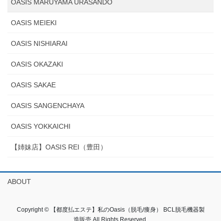
OASIS MARUYAMA URASANDO
OASIS MEIEKI
OASIS NISHIARAI
OASIS OKAZAKI
OASIS SAKAE
OASIS SANGENCHAYA
OASIS YOKKAICHI
【姉妹店】OASIS REI（豊田）
ABOUT
Copyright © 【都度払エステ】私のOasis（脱毛/痩身） BCL脱毛機器製
造販売 All Rights Reserved.