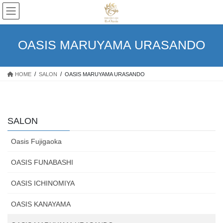
コ
ナ
ン
ビ
テ
ゲ
ン
ー
OASIS MARUYAMA URASANDO
ツ
シ
へ
ョ
ス
ン
HOME
SALON
OASIS MARUYAMA URASANDO
キ
に
ッ
移
プ
動
SALON
Oasis Fujigaoka
OASIS FUNABASHI
OASIS ICHINOMIYA
OASIS KANAYAMA